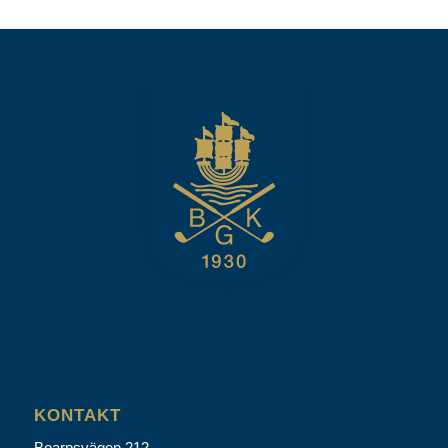
KONTAKT
Boarpsvägen 212