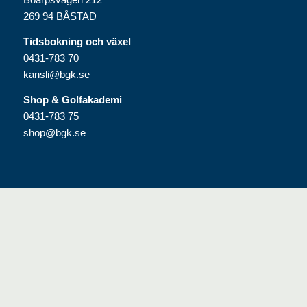
269 94 BÅSTAD
Tidsbokning och växel
0431-783 70
kansli@bgk.se
Shop & Golfakademi
0431-783 75
shop@bgk.se
SNABBMENY
Båstad Golfklubb
Spela
Tävla
Junior