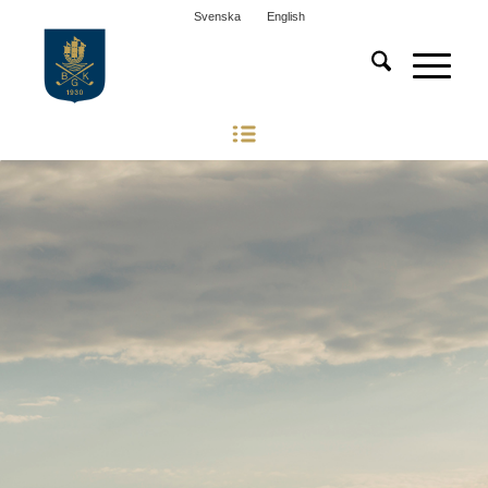
Svenska
English