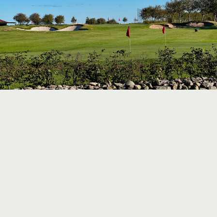
CHIP, PITCH & BUNKER
Närspelsområdet
Närspelsområdet erbjuder möjlighet att utveckla alla typer
av närspelsslag. Området har fem stycken chip- och
pitchgreener. Runt de större av dessa kan man även träna
bunkerslag.