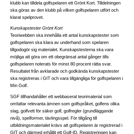
klubb kan tilldela golfspelaren ett Grönt Kort. Tilldelningen
ska göras av den klubb på vilken golfspelaren utfört och
klarat spelprovet.
Kunskapstester Grönt Kort
Teoriwebben ska innehålla ett antal kunskapstester som
golfspelaren ska klara av underhand som spelaren
tillgodogör sig materialet. Kunskapstesterna ska vara
möjliga att göra om ett obegränsat antal gånger tills
golfspelaren noterats för minst 80 procent rätta svar.
Resultatet från avklarade och godkända kunskapstester
ska registreras i GIT och vara tillgängliga för golfspelaren i
Min Golf.
SGF tillhandahåller ett webbaserat teorimaterial som
omfattar relevanta ämnen som golfspråket, golfens olika
slag, golfvett för säker golf, golfregler (grundläggande
nivå), spelformer, tävlingsspel. För tillgång till
utbildningsmaterialet krävs att golfspelaren är registrerad i
GIT och därmed erhållit ett Golf-ID. Registreringen kan