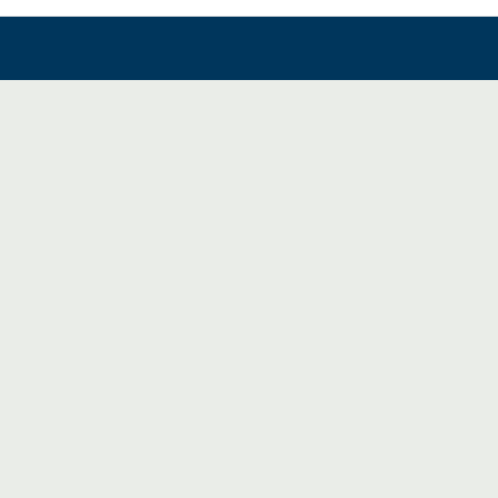
KONTAKT
Boarpsvägen 212