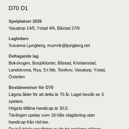
D70 D1
Spelplatser 2026
Vasatorp 14/5, Ystad 4/6, Båstad 27/8
Lagledare
Susanna Ljungberg, mumrik@ljungberg.net
Deltagande lag
Bokskogen, Bosjökloster, Båstad, Kristianstad,
Landskrona, Rya, S:t Ibb, Torekov, Vasatorp, Ystad,
Österlen
Bestämmelser för D70
Lägsta ålder för att delta är 70 år. Laget består av 3
spelare.
Högsta tillåtna handicap är 30,0.
Tävlingen spelas som 18 håls slagtävling utan
handicap från röd tee.
De två bästa resultaten av de tre spelarna räknas