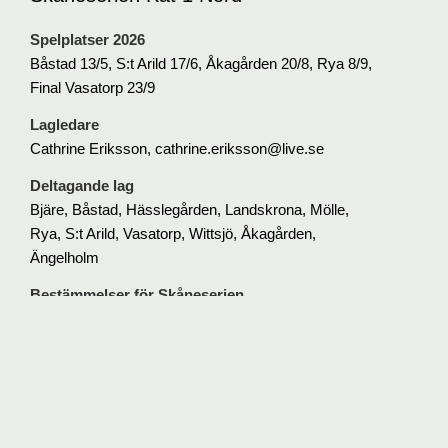
Spelplatser 2026
Båstad 13/5, S:t Arild 17/6, Åkagården 20/8, Rya 8/9,
Final Vasatorp 23/9
Lagledare
Cathrine Eriksson, cathrine.eriksson@live.se
Deltagande lag
Bjäre, Båstad, Hässlegården, Landskrona, Mölle,
Rya, S:t Arild, Vasatorp, Wittsjö, Åkagården,
Ängelholm
Bestämmelser för Skåneserien
Lägsta ålder för att delta är 22 år. Laget består av 4
spelare.
Kategori 1 i Skåneserien har handicapintervall på +8
till 22,9.
Tävlingen spelas som 18 håls slagtävling med
handicap från röd tee.